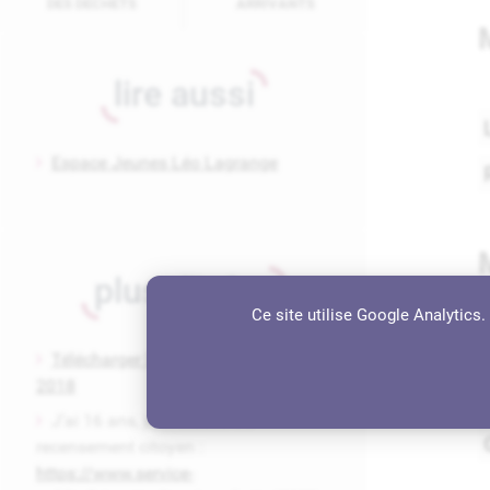
DES DÉCHETS
ARRIVANTS
lire aussi
Espace Jeunes Léo Lagrange
plus d'infos
Ce site utilise Google Analytics
Télécharger la brochure SKIBUS 2017-
2018
J’ai 16 ans, je m’inscris au
recensement citoyen :
https://www.service-