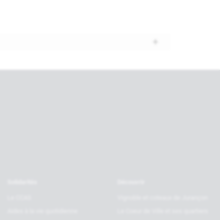
tenaires
Solidarités
Découvrir
Le CCAS
Vignoble et coteaux de Jurançon
Aides à la vie quotidienne
Le Coeur de Ville et ses quartiers