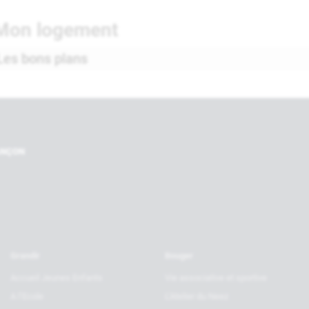
Mon logement
Les bons plans
Nos par
RANÇON
Grandir
Bouger
Accueil Jeunes Enfants
Vie associative et sportive
A l’Ecole
L’Atelier du Neez