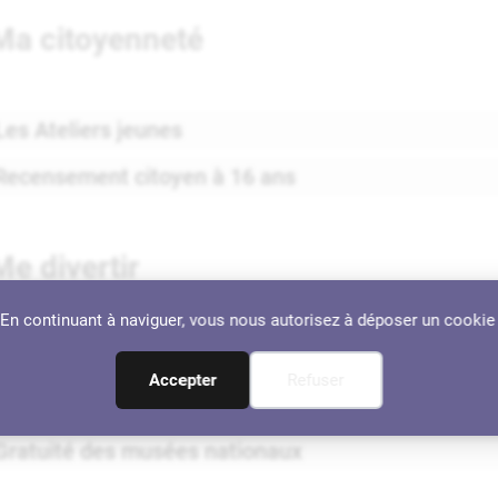
Ma citoyenneté
Les Ateliers jeunes
Recensement citoyen à 16 ans
Me divertir
. En continuant à naviguer, vous nous autorisez à déposer un cookie
A l’Atelier du Neez
Accepter
Refuser
Sport et vie associative
Gratuité des musées nationaux