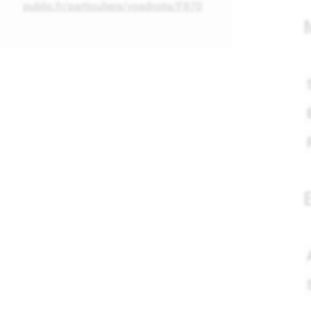
public.fr/particuliers/vosdroits/F870