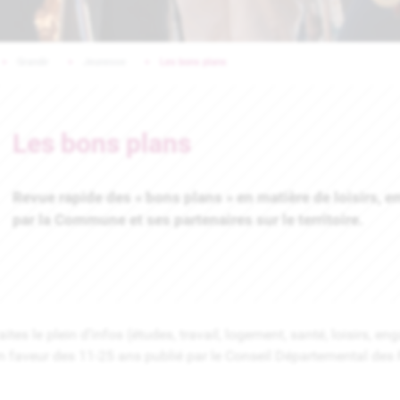
Grandir
Jeunesse
Les bons plans
Les bons plans
Revue rapide des « bons plans » en matière de loisirs, e
par la Commune et ses partenaires sur le territoire.
aites le plein d’infos (études, travail, logement, santé, loisirs, 
n faveur des 11-25 ans publié par le Conseil Départemental des 