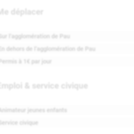
Me déplacer
Sur l’agglomération de Pau
En dehors de l’agglomération de Pau
Permis à 1€ par jour
Emploi & service civique
Animateur jeunes enfants
Service civique