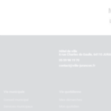
Contactez-nous
Hôtel de ville
6 rue Charles de Gaulle, 64110 JU
05 59 98 19 70
contact@ville-jurancon.fr
Vie municipale
Vie quotidienne
Conseil municipal
Mes démarches
Services municipaux
Mon quotidien