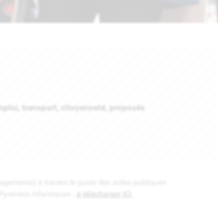
mploi, transport, citoyenneté, proposés
engagements) à travers le guide des aides publiques
Pyrénées Atlantiques :
à télécharger ICI