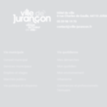
Contactez-nous
Hôtel de ville
6 rue Charles de Gaulle, 64110 JU
05 59 98 19 70
contact@ville-jurancon.fr
Vie municipale
Vie quotidienne
Conseil municipal
Mes démarches
Services municipaux
Mon quotidien
Emplois et stages
Mon environnement
Marchés publics
Urbanisme
Vie publique et citoyenne
Commerces et professionnels:
l’Annuaire