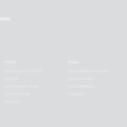
Nos par
RANÇON
Grandir
Bouger
Accueil Jeunes Enfants
Vie associative et sportive
A l’Ecole
L’Atelier du Neez
Avant et après l’école
Ma médiathèque
Centre de loisirs
Se balader
Jeunesse