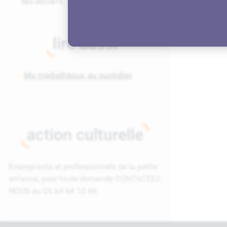
DES DÉCHETS
ARRIVANTS
lire aussi
Ma médiathèque, au quotidien
action culturelle
Enseignants et professionnels de la petite
enfance, pour toute demande CONTACTEZ
NOUS au 05 64 64 10 66