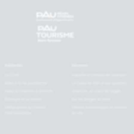
tenaires
Solidarités
Découvrir
Le CCAS
Vignoble et coteaux de Jurançon
Aides à la vie quotidienne
Le Coeur de Ville et ses quartiers
Aides au maintien à domicile
Jurançon, au coeur de l’Agglo
Échanger et se divertir
Sur les Berges du Gave
Délibérations du Conseil
Vitrines économiques en entrées
d’Administration
de ville