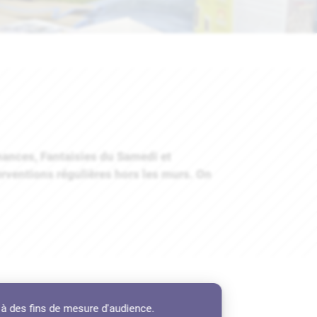
mances, Fantaisies du Samedi et
ventions régulières hors les murs. On
 à des fins de mesure d'audience.