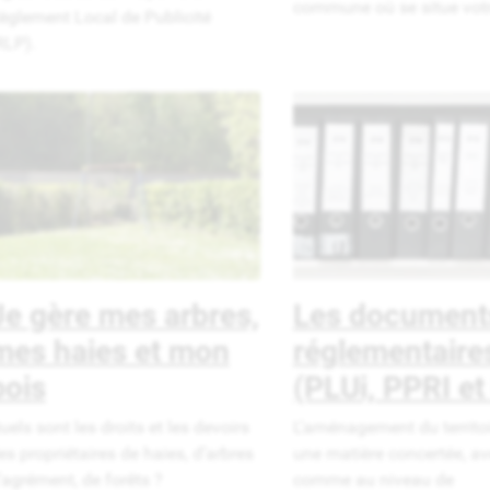
commune où se situe votre
èglement Local de Publicité
RLP).
Je gère mes arbres,
Les document
mes haies et mon
réglementaire
bois
(PLUi, PPRI et
uels sont les droits et les devoirs
L’aménagement du territoi
es propriétaires de haies, d’arbres
une matière concertée, ave
’agrément, de forêts ?
comme au niveau de