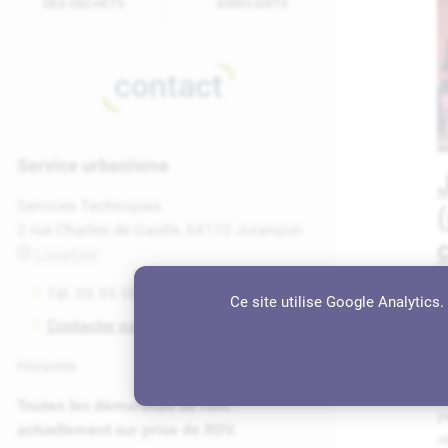
DES DÉCHETS
ARRIVANTS
contact
Service urbanisme
Services Techniques
2 rue Charles de Gaulle, 64110 Jurançon
Localiser
Tél. 05 59 98 19 77
Ce site utilise Google Analytics
L
Contacter par e-mail
d
Horaires
p
l
Toutes les démarches se font
p
actuellement sur prise de RDV.
r