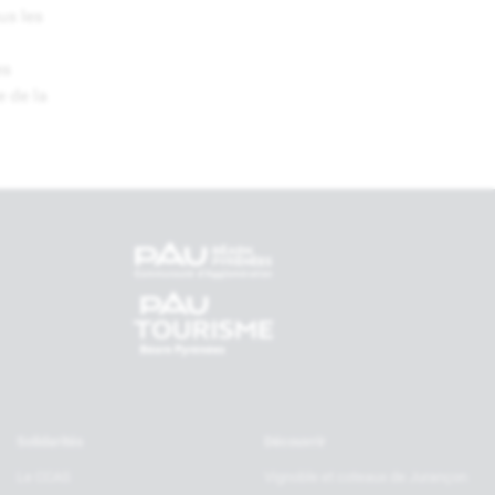
us les
es
e de la
tenaires
Solidarités
Découvrir
Le CCAS
Vignoble et coteaux de Jurançon