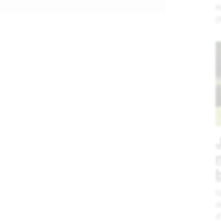
R
(
Q
d
d