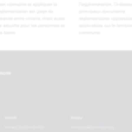
ien connaitre et appliquer la
l’agglomération. Ci-desso
èglementation est gage de
principaux documents
érénité entre voisins, mais aussi
règlementaires opposabl
e sécurité pour les personnes et
applicables sur le territoir
es biens.
commune.
Nos par
RANÇON
Grandir
Bouger
Accueil Jeunes Enfants
Vie associative et sportive