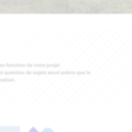
 en fonction de votre projet
t question de sujets aussi précis que la
ration.