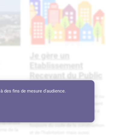
Je gère un
Etablissement
Recevant du Public
(ERP)
un
 à des fins de mesure d'audience.
ez
La construction, l’aménagement ou
un
la modification d’un établissement
nes
recevant du public sont soumis à
t
une règlementation qui dépend
treprendre
toujours du code de la construction
sme de la
et de l’habitation mais aussi