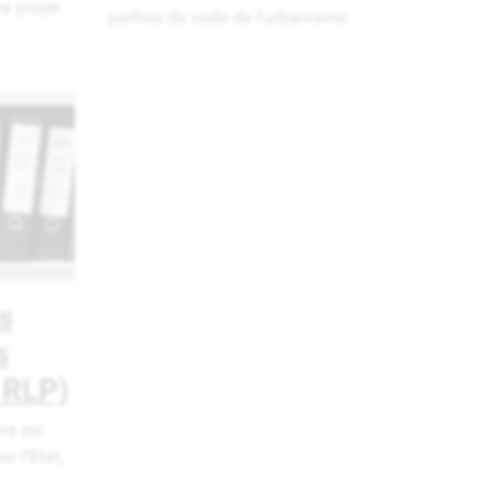
 projet.
parfois du code de l’urbanisme.
s
s
 RLP)
re est
c l’Etat,