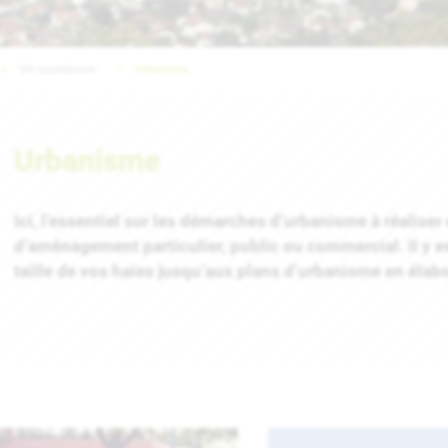
Vie quotidienne
Urbanisme
Urbanisme
Ici, l’essentiel sur les démarches d’urbanisme à réaliser
d’aménagement particulier, public ou commercial. Il y es
taille de vos haies jusqu’aux plans d’urbanisme en élabo