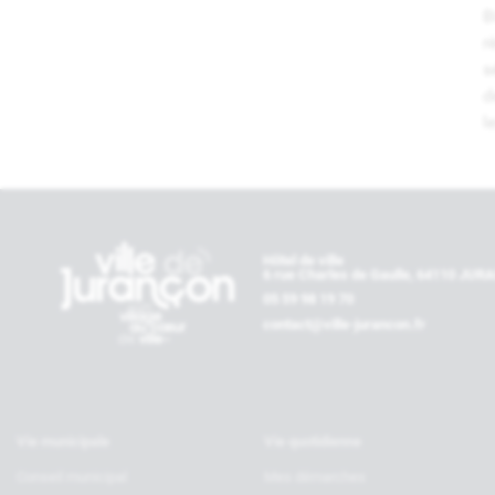
B
r
s
d
l
Contactez-nous
Hôtel de ville
6 rue Charles de Gaulle, 64110 JU
05 59 98 19 70
contact@ville-jurancon.fr
Vie municipale
Vie quotidienne
Conseil municipal
Mes démarches