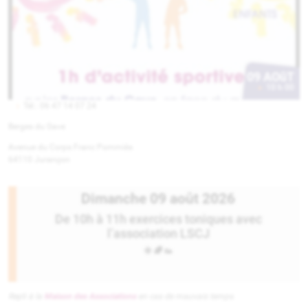
09 AOûT
>
10 h 00
Tél.:
06 47 14 07 24
Berges du Gave
Avenue du Corps Franc Pommiès
64110 Jurançon
Dimanche 09 août 2026
De 10h à 11h exercices toniques avec
l’association LSCJ
🌞 🌈 👟
Repli à la
Maison des Associations
en cas de mauvais temps.