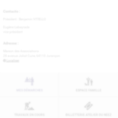
Contacts :
Président :
Benjamin VITIELLO
Eugène Labayrade
vice président
Adresse :
Maison des Associations
28 avenue Joliot Curie, 64110 Jurançon
Localiser
MES DÉMARCHES
ESPACE FAMILLE
TRAVAUX EN COURS
BILLETTERIE ATELIER DU NEEZ