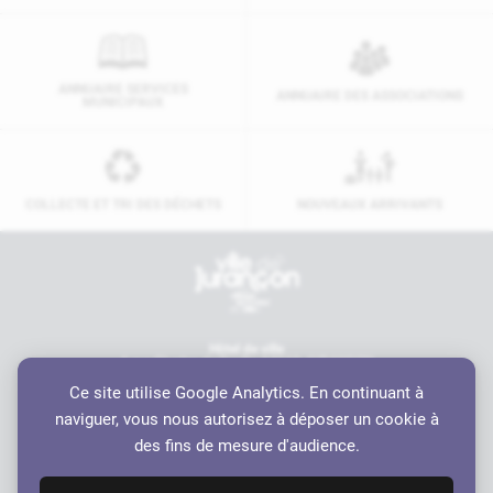
ANNUAIRE SERVICES
ANNUAIRE DES ASSOCIATIONS
MUNICIPAUX
COLLECTE ET TRI DES DÉCHETS
NOUVEAUX ARRIVANTS
Contactez-nous
Hôtel de ville
6 rue Charles de Gaulle, 64110 JURANÇON
05 59 98 19 70
Ce site utilise Google Analytics. En continuant à
contact@ville-jurancon.fr
naviguer, vous nous autorisez à déposer un cookie à
Nos partenaires
des fins de mesure d'audience.