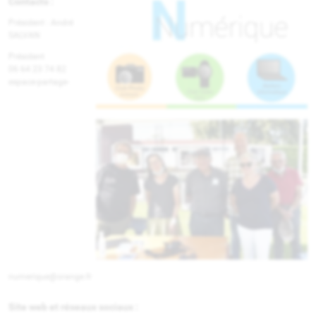
Contacts :
Président :
André
SALVAN
Président
06 64 23 74 82
espace-partage-
numerique@orange.fr
Site web et réseaux sociaux :