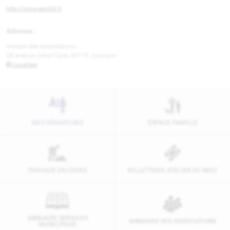
http://www.epn64.fr
Adresse :
maison des associations
28 avenue Joliot Curie, 64110 Jurançon
Localiser
MES DÉMARCHES
ESPACE FAMILLE
TRAVAUX EN COURS
BILLETTERIE ATELIER DU NEEZ
ANNUAIRE SERVICES
ANNUAIRE DES ASSOCIATIONS
MUNICIPAUX