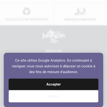
COLLECTE ET TRI DES DÉCHETS
NOUVEAUX ARRIVANTS
Contactez-nous
Hôtel de ville
6 rue Charles de Gaulle, 64110 JURANÇON
05 59 98 19 70
Ce site utilise Google Analytics. En continuant à
contact@ville-jurancon.fr
naviguer, vous nous autorisez à déposer un cookie à
Nos partenaires
des fins de mesure d'audience.
Accepter
Refuser