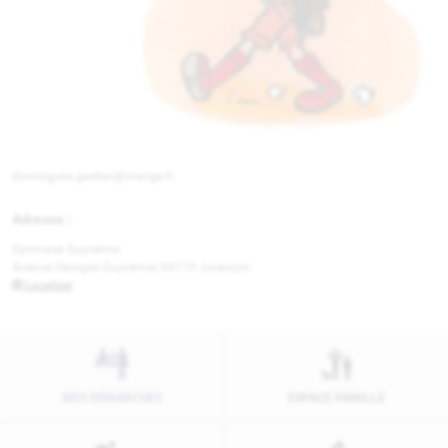
dominguez.gaetan@orange.fr
Adresse :
Gymnase Guynemer
Avenue Georges Guynemer, 64110 Jurançon
Localiser
MES DÉMARCHES
ESPACE FAMILLE