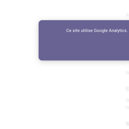
S
Ce site utilise Google Analytics
É
l
C
0
l
S