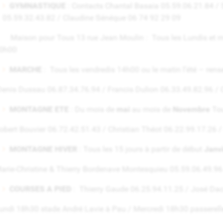
GYMNASTIQUE
: Contacts Chantal Basaia 05.59.06.21.84 / 
05.59.32.43.82 / Claudine Sénéque 06 74 92 29 09
aison pour Tous 13 rue Jean Moulin : Tous les Lundis et m
0h00
MARCHE
: Tous les vendredis 14h00 ou le matin l’été – rense
enis Dussau 06.87.34.76.94 / Francis Dulion 06.33.49.82.96 /
MONTAGNE ETE
: Du mois de
mai
au mois de
Novembre
Tou
obert Bouvier 06.72.42.51.43 / Christian Théot 06.22.99.17.26 /
MONTAGNE HIVER
: Tous les 15 jours à partir de début
Janv
arie-Christine & Thierry Bordenave Montesquieu 05.59.06.49.96
COURSES A PIED
: Thierry Gaude 06.25.94.11.25 / José Da
undi 18h30 stade André Lavie à Pau / Mercredi 18h30 passerel