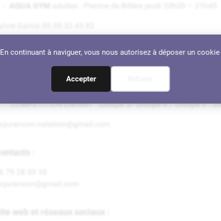
AQUA GYM
adultes : Piscine de Billère jeudi 20h30 – 21h45
ylvie Garcia 05.59.32.43.82
NATATION
enfant : piscine de Billère jeudi
Marinette Argueso
. En continuant à naviguer, vous nous autorisez à déposer un cookie
COLE DE NATATION :
Groupe 1 : 19h – 20h
Accepter
Refuser
PERFECTIONNEMENT
: Groupe 2 : 19h – 20h
COMPÉTITION
ENFANT
: Groupe 3/ Groupe 4 / Groupe 5 : 2
scjurancon.natation@gmail.com
ontacts :
6 79 28 59 35
scjurancon@gmail.com
ite web et réseaux sociaux :