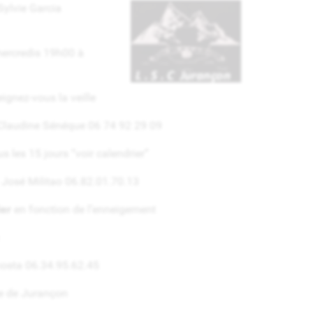
Sylvie Garcia
ercredis 19h00 à
ignez-vous la veille
 Claudine Sénéque 06 74 92 29 09
s les 15 jours “voir calendrier”
 José Militao 06.82.01.70.13
ier
en fonction de l’enneigement
costa 06.34.95.62.45
le de Jurançon