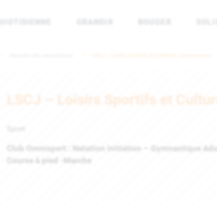
QUOTIDIENNE
GRANDIR
BOUGER
SOLI
rénées Atlantiques
Annuaire des associations
LSCJ – Loisirs Sportifs et Culturels Jurançonnais
LSCJ – Loisirs Sportifs et Cultu
Sport
Club Omnisport : Natation initiation – Gymnastique Ad
Course à pied -Marche