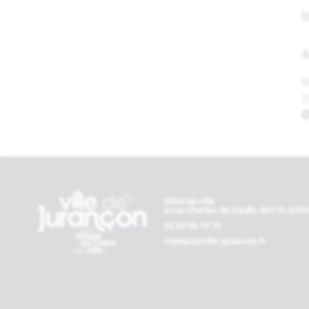
h
A
M
2
Contactez-nous
Hôtel de ville
6 rue Charles de Gaulle, 64110 JU
05 59 98 19 70
contact@ville-jurancon.fr