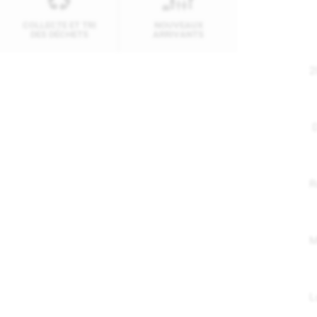
COLLECTE ET TRI
NOUVEAUX
DES DÉCHETS
ARRIVANTS
M
2
D
R
M
L