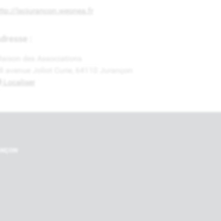
ttp://lscjurancon.weonea.fr
dresse :
aison des Associations
8 avenue Joliot Curie, 64110 Jurançon
Localiser
Nos par
RANÇON