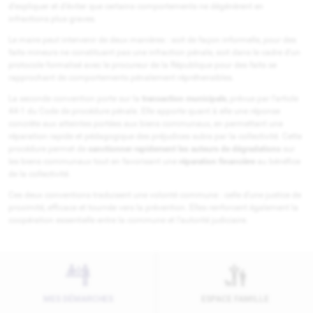
d’expliquer et d’éviter que certains comportements ne dégénèrent en
infractions plus graves.
Le maire peut intervenir de deux manières : soit de façon informelle, pour des
faits mineurs ne constituant pas une infraction pénale, soit dans le cadre d’un
protocole formalisé avec le procureur de la République pour des faits se
rapprochant de comportements pénalement répréhensibles.
La seconde convention porte sur la
transaction municipale
, prévue par l’article
44-1 du Code de procédure pénale. Elle apporte quant à elle une réponse
concrète aux atteintes portées aux biens communaux, en permettant une
réparation rapide et pédagogique des préjudices subis par la collectivité. Cette
procédure permet de
sanctionner rapidement les auteurs de dégradations
sur
les biens communaux tout en favorisant une
réparation financière
au bénéfice
de la collectivité.
Ces deux conventions traduisent une volonté commune : celle d’une justice de
proximité, efficace et tournée vers la prévention. Elles renforcent également la
coopération essentielle entre la commune et l’autorité judiciaire.
MES DÉMARCHES
ESPACE FAMILLE