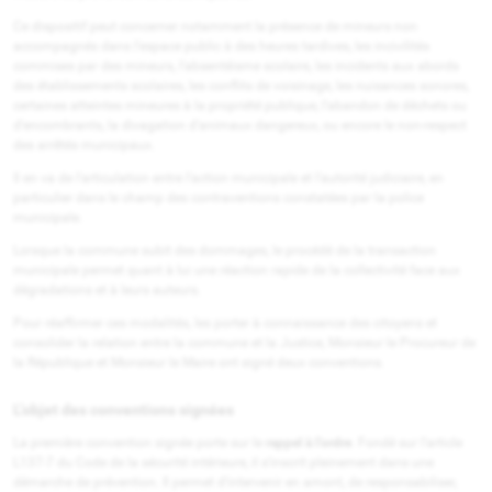
Ce dispositif peut concerner notamment la présence de mineurs non
accompagnés dans l’espace public à des heures tardives, les incivilités
commises par des mineurs, l’absentéisme scolaire, les incidents aux abords
des établissements scolaires, les conflits de voisinage, les nuisances sonores,
certaines atteintes mineures à la propriété publique, l’abandon de déchets ou
d’encombrants, la divagation d’animaux dangereux, ou encore le non-respect
des arrêtés municipaux.
Il en va de l’articulation entre l’action municipale et l’autorité judiciaire, en
particulier dans le champ des contraventions constatées par la police
municipale.
Lorsque la commune subit des dommages, le procédé de la transaction
municipale permet quant à lui une réaction rapide de la collectivité face aux
dégradations et à leurs auteurs.
Pour réaffirmer ces modalités, les porter à connaissance des citoyens et
consolider la relation entre la commune et la Justice, Monsieur le Procureur de
la République et Monsieur le Maire ont signé deux conventions.
L’objet des conventions signées
La première convention signée porte sur le
rappel à l’ordre
. Fondé sur l’article
L137-7 du Code de la sécurité intérieure, il s’inscrit pleinement dans une
démarche de prévention. Il permet d’intervenir en amont, de responsabiliser,