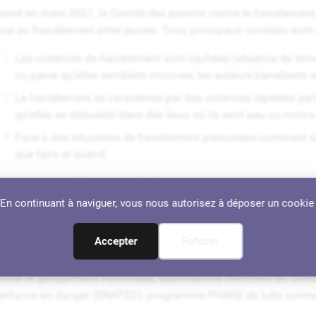
ancé en mars 2021, le Comité des parents contre le harcèlement 
ace au harcèlement entre jeunes. Trois principaux constats sont à l
Les violences de harcèlement sont cachées (absence de témoi
ou parce qu’elles semblent minimes, les auteurs banalisent s
Le harcèlement se caractérise par des violences répétées par
qu’elles se déroulent dans des lieux où ils sont peu ou moins
Face à des situations de harcèlement présumées comment savo
que faire et quand.
ensé sur le modèle de la grille d’évaluation dans le cadre des vio
ermettre aux familles de mieux évaluer la situation pour mieux l’a
. En continuant à naviguer, vous nous autorisez à déposer un cookie
fin d’être remplie par l’enfant et par les parents.
Accepter
Refuser
n fonction du score obtenu, caractérisant la gravité de la situati
018 ou le 3020, signaler les faits à un adulte, porter plainte…). 
olice et gendarmerie nationales, associations membres du comit
’enfance en danger (SNATED), programme PHARE de lutte contre 