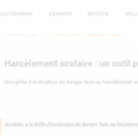
QUOTIDIENNE
GRANDIR
BOUGER
SOLI
rénées Atlantiques
Toutes les actualités
Harcèlement scolaire : un outil pour le détecter
Harcèlement scolaire : un outil p
Une grille d’évaluation du danger face au harcèlement e
Accéder à la Grille d’évaluation du danger face au harcèlem