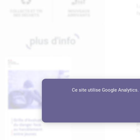
L
COLLECTE ET TRI
NOUVEAUX
f
DES DÉCHETS
ARRIVANTS
plus d'info
P
p
Ce site utilise Google Analytics
a
E
3
p
l