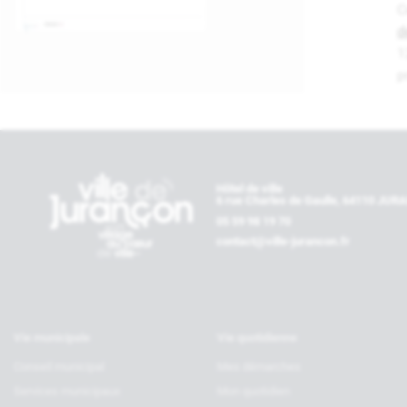
C
d
1
p
Contactez-nous
Hôtel de ville
6 rue Charles de Gaulle, 64110 JU
05 59 98 19 70
contact@ville-jurancon.fr
Vie municipale
Vie quotidienne
Conseil municipal
Mes démarches
Services municipaux
Mon quotidien