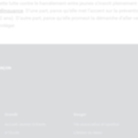
ette lutte contre le harcèlement entre jeunes s’inscrit pleinemen
élinquance
. D’une part, parce qu’elle met l’accent sur la préven
2 ans). D’autre part, parce qu’elle promeut la démarche d’aller ve
rotéger.
Nos par
RANÇON
Grandir
Bouger
Accueil Jeunes Enfants
Vie associative et sportive
A l’Ecole
L’Atelier du Neez