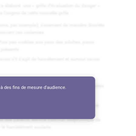
a élaboré une « grille d’évaluation du danger »
’origine de cette nouvelle grille :
ns, par exemple), s’exercent de manière discrète
ouvent ces violences.
fois peu visibles aux yeux des adultes, parce
 présents.
ir s’il s’agit de harcèlement et surtout savoir
lences conjugales, ce dispositif est destiné à
nticiper. La grille est éditée en deux exemplaires
 à des fins de mesure d'audience.
on, des conseils sont alors proposés (appeler le
Des contacts utiles sont également précisés :
é des parents, service national téléphonique de
le harcèlement scolaire.