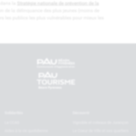
t dans la
Stratégie nationale de prévention de la
tion de la délinquance des plus jeunes (moins de
rs les publics les plus vulnérables pour mieux les
tenaires
Solidarités
Découvrir
Le CCAS
Vignoble et coteaux de Jurançon
Aides à la vie quotidienne
Le Coeur de Ville et ses quartiers