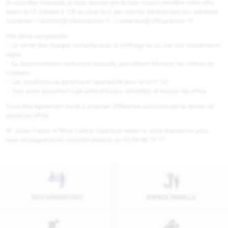
Si vous êtes intéressé, je vous saurais gré de bien vouloir remettre votre offre
avant le 25 octobre à 12h au plus tard, par courrier électronique aux adresses
suivantes : l.dumont@ville-jurancon.fr ; v.casenave@ville-jurancon.fr.
Elle devra comprendre :
– Le cahier des charges complété avec le chiffrage du ou des lots concernés et
signé
– La documentation technique associée, permettant d’évaluer les critères de
notation
– Les conditions de garantie et réparabilité pour le lot n° 02
– Tout autre document jugé pertinent pour compléter et évaluer les offres.
Vous êtes également invité à proposer différentes solutions par la remise de
plusieurs offres.
M. Julien Pajaro et Mme Valérie Casenave restent à votre disposition pour
tous renseignements complémentaires au 05.59.98.19.77.
MES DÉMARCHES
ESPACE FAMILLE