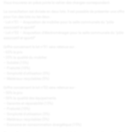
Vous trouverez en pièce jointe le cahier des charges correspondant.
La consultation est divisée en deux lots. Il est possible de présenter une offre
pour l’un des lots ou les deux :
• Lot n°01 – Acquisition de mobilier pour la salle communale du “pôle
associatif et sportif”
• Lot n°02 – Acquisition d’électroménager pour la salle communale du “pôle
associatif et sportif”
L’offre concernant le lot n°01 sera retenue sur :
• 65% le prix
• 35% la qualité du mobilier
– Solidité (15%)
– Praticité (10%)
– Simplicité d’utilisation (5%)
– Matériaux recyclables (5%)
L’offre concernant le lot n°02 sera retenue sur :
• 50% le prix
• 50% la qualité des équipements
– Garantie et réparabilité (15%)
– Praticité (10%)
– Simplicité d’utilisation (5%)
– Matériaux recyclables (5%)
– Econome en consommation énergétique (15%)