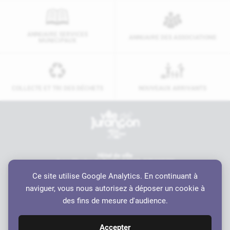
ANNUAIRE SERVICES
ANNUAIRE DES ASSOCIATIONS
MUNICIPAUX
COLLECTE ET TRI DES DÉCHETS
NOUVEAUX ARRIVANTS
Contactez-nous
Hôtel de ville
6 rue Charles de Gaulle, 64110 JURANÇON
05 59 98 19 70
Ce site utilise Google Analytics. En continuant à
contact@ville-jurancon.fr
naviguer, vous nous autorisez à déposer un cookie à
Nos partenaires
des fins de mesure d'audience.
Accepter