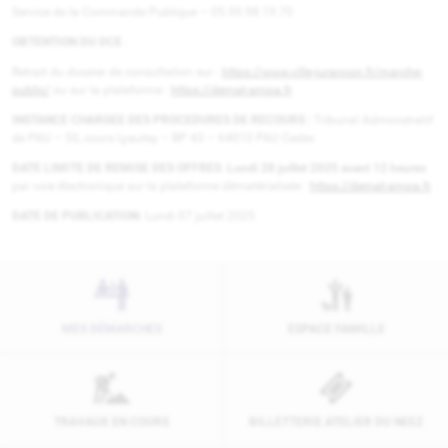
Service de la Commande Publique – 05.59.98.19.70
OBTENTION DU DCE
:
Retrait du dossier de consultation sur :
https://www.ville-jurancon.fr/marche-
public/
ou sur la plateforme :
https://demat-ampa.fr
INSTANCE CHARGEE DES PROCEDURES DE RECOURS :
Tribunal Administratif
de PAU – 50, cours Lyautey – BP 43 – 64010 PAU Cedex
DATE LIMITE DE REMISE DES OFFRES
:
Lundi 28 juillet 2025 avant 12 heures
par voie électronique sur la plateforme dématérialisée :
https://demat-ampa.fr
DATE DE PUBLICATION
: Lundi 07 juillet 2025
MES DÉMARCHES
ESPACE FAMILLE
TRAVAUX EN COURS
BILLETTERIE ATELIER DU NEEZ