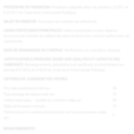
PROCEDURE DE PASSATION
: Procédure adaptée selon les articles L-2123-1 et
R 2123-1 du Code de la Commande Publique
OBJET DU MARCHE
: Fourniture de mobilier de collectivité.
CARACTERISTIQUES PRINCIPALES
: Cette consultation a pour objet la
fourniture de mobilier de collectivité, sous la forme d’un accord cadre à bon de
commande.
DATE DE DEMARRAGE DU CONTRAT
: Notification du marché au titulaire
JUSTIFICATION A PRODUIRE QUANT AUX QUALITES ET CAPACITE DES
CANDIDATS
: Renseignements, attestations et certificats conformément aux
articles R 2143-3 et 2143-4 du Code de la Commande Publique
CRITERES DE JUGEMENT DES OFFRES
:
Prix des prestations noté sur :
50
Pourcentage de rabais noté sur :
10
Valeur technique – qualité du matériel notée sur :
20
Délai de livraison noté sur :
15
Performance en matière de protection de l’environnement notée
5
sur :
RENSEIGNEMENTS :