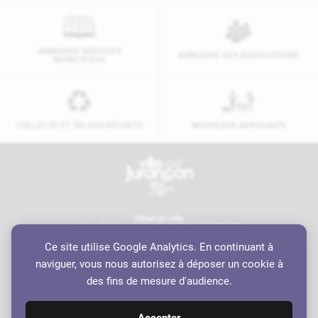
ANNUAIRE SERVICES
ANNUAIRE DES ASSOCIATIONS
MUNICIPAUX
COLLECTE ET TRI DES DÉCHETS
NOUVEAUX ARRIVANTS
Contactez-nous
Hôtel de ville
6 rue Charles de Gaulle, 64110 JURANÇON
05 59 98 19 70
Ce site utilise Google Analytics. En continuant à
contact@ville-jurancon.fr
naviguer, vous nous autorisez à déposer un cookie à
Nos partenaires
des fins de mesure d'audience.