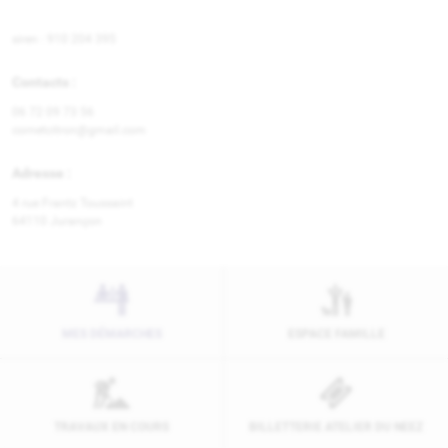
siren : 910 204 395
Contacts :
06 72 09 73 56
cornetcitron@gmail.com
Adresse :
4 rue Frantz Toussaint
64110 Jurançon
MES DÉMARCHES
ESPACE FAMILLE
TRAVAUX EN COURS
BILLETTERIE ATELIER DU NEEZ