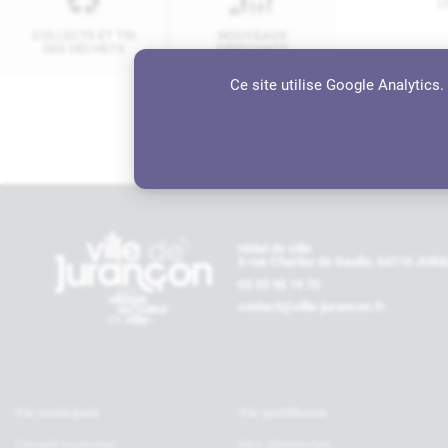
0
COLLECTE ET TRI
NOUVEAUX
DES DÉCHETS
ARRIVANTS
A
Ce site utilise Google Analytics
4
Contactez-nous
Hôtel de ville
6 rue Charles de Gaulle, 64110 JU
05 59 98 19 70
contact@ville-jurancon.fr
Vie municipale
Vie quotidienne
Conseil municipal
Mes démarches