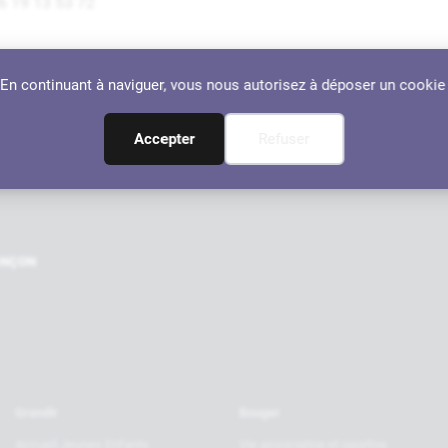
6 19 13 53 72
dresse :
. En continuant à naviguer, vous nous autorisez à déposer un cookie
 Place Pierre Gabard, 64110 Jurançon
Localiser
Accepter
Refuser
Nos par
RANÇON
Grandir
Bouger
Accueil Jeunes Enfants
Vie associative et sportive