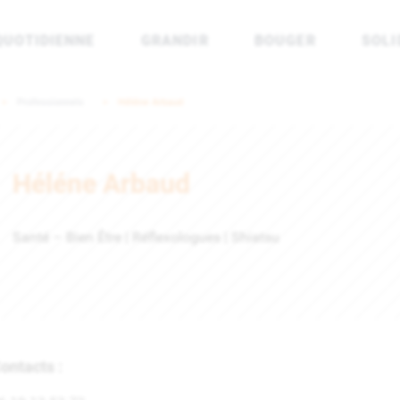
QUOTIDIENNE
GRANDIR
BOUGER
SOLI
rénées Atlantiques
Professionnels
Héléne Arbaud
Héléne Arbaud
Santé – Bien Être | Réflexologues | Shiatsu
ontacts :