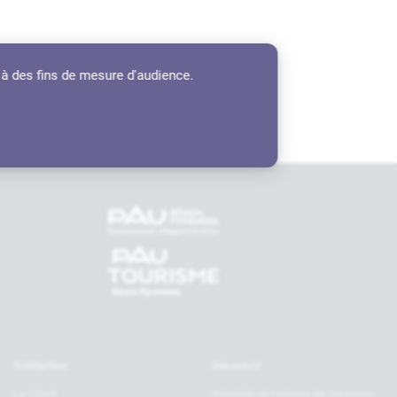
 à des fins de mesure d'audience.
tenaires
Solidarités
Découvrir
Le CCAS
Vignoble et coteaux de Jurançon