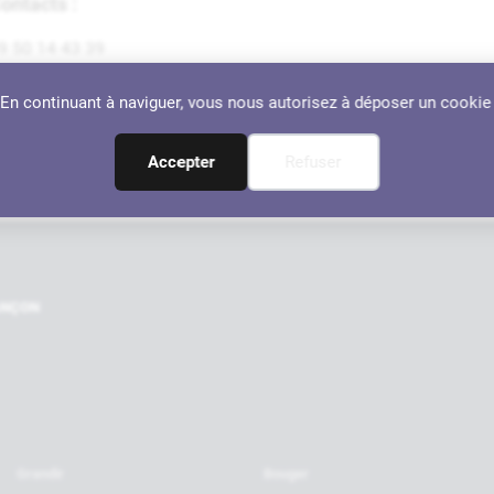
ontacts :
9 50 14 43 39
. En continuant à naviguer, vous nous autorisez à déposer un cookie
dresse :
0 rue Cyprien Loustau, 64110 Jurançon
Accepter
Refuser
Nos par
RANÇON
Grandir
Bouger