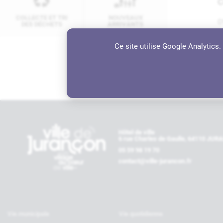
C
COLLECTE ET TRI
NOUVEAUX
0
DES DÉCHETS
ARRIVANTS
Ce site utilise Google Analytics
A
1
Contactez-nous
Hôtel de ville
6 rue Charles de Gaulle, 64110 JU
05 59 98 19 70
contact@ville-jurancon.fr
Vie municipale
Vie quotidienne