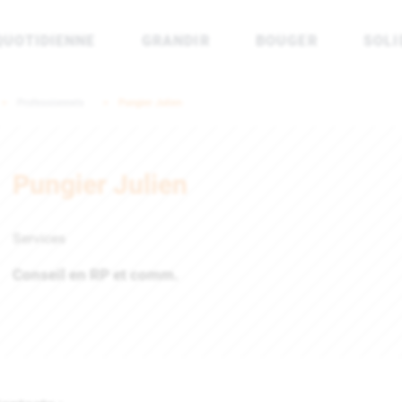
QUOTIDIENNE
GRANDIR
BOUGER
SOLI
rénées Atlantiques
Professionnels
Pungier Julien
Pungier Julien
Services
Conseil en RP et comm.