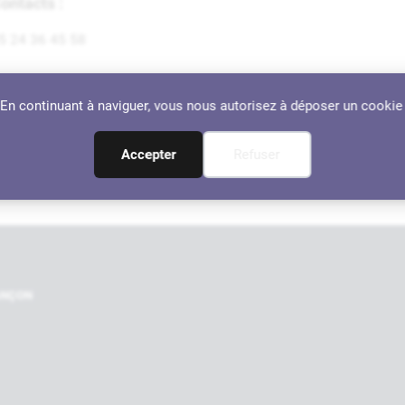
ontacts :
5 24 36 45 58
dresse :
. En continuant à naviguer, vous nous autorisez à déposer un cookie
2 avenue Henri IV
4110 Jurançon
Accepter
Refuser
Localiser
Nos par
RANÇON