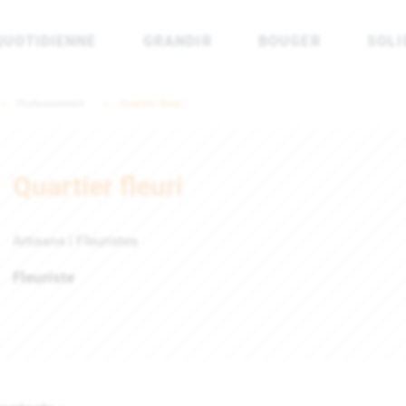
QUOTIDIENNE
GRANDIR
BOUGER
SOLI
rénées Atlantiques
Professionnels
Quartier fleuri
Quartier fleuri
Artisans | Fleuristes
Fleuriste