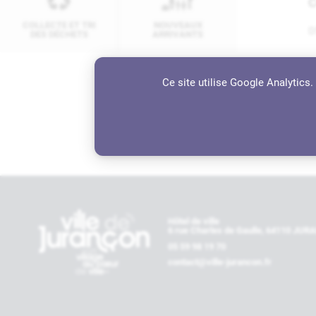
C
COLLECTE ET TRI
NOUVEAUX
0
DES DÉCHETS
ARRIVANTS
A
Ce site utilise Google Analytics
4
6
Contactez-nous
Hôtel de ville
6 rue Charles de Gaulle, 64110 JU
05 59 98 19 70
contact@ville-jurancon.fr