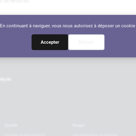
5 24 98 63 85
dresse :
. En continuant à naviguer, vous nous autorisez à déposer un cookie
4 Rue Ernest Cazenave, 64110 Jurançon
Localiser
Accepter
Refuser
Nos par
RANÇON
Grandir
Bouger
Accueil Jeunes Enfants
Vie associative et sportive