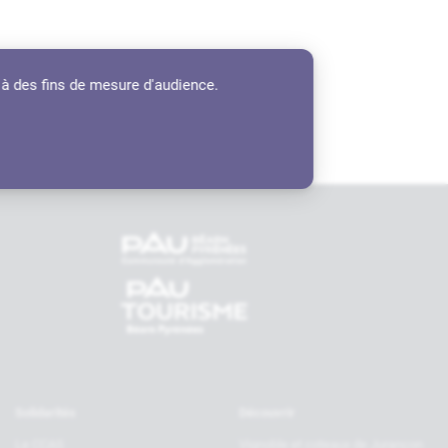
 à des fins de mesure d'audience.
tenaires
Solidarités
Découvrir
Le CCAS
Vignoble et coteaux de Jurançon