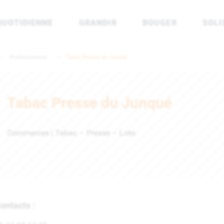
QUOTIDIENNE
GRANDIR
BOUGER
SOLI
rénées Atlantiques
Professionnels
Tabac Presse du Junqué
Tabac Presse du Junqué
Commerces | Tabac – Presse – Loto
ontacts :