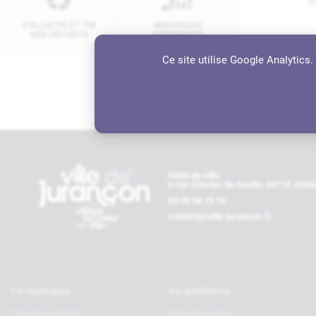
0
COLLECTE ET TRI
NOUVEAUX
DES DÉCHETS
ARRIVANTS
A
Ce site utilise Google Analytics
2
Contactez-nous
Hôtel de ville
6 rue Charles de Gaulle, 64110 JU
05 59 98 19 70
contact@ville-jurancon.fr
Vie municipale
Vie quotidienne
Conseil municipal
Mes démarches