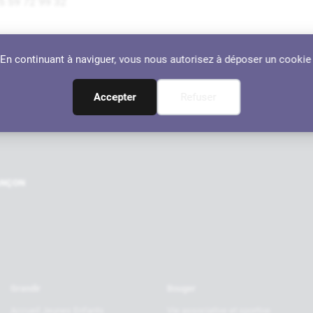
5 59 72 99 32
dresse :
. En continuant à naviguer, vous nous autorisez à déposer un cookie
00 chemin de Loustalot, 64110 Jurançon
Localiser
Accepter
Refuser
Nos par
RANÇON
Grandir
Bouger
Accueil Jeunes Enfants
Vie associative et sportive