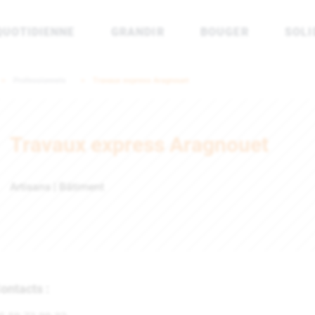
QUOTIDIENNE
GRANDIR
BOUGER
SOLI
rénées Atlantiques
Professionnels
Travaux express Aragnouet
Travaux express Aragnouet
Artisans | Bâtiment
ontacts :