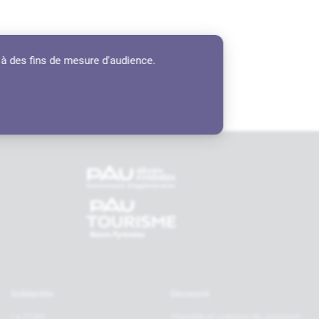
 à des fins de mesure d'audience.
tenaires
Solidarités
Découvrir
Le CCAS
Vignoble et coteaux de Jurançon