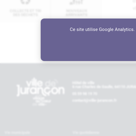
0
v
COLLECTE ET TRI
NOUVEAUX
DES DÉCHETS
ARRIVANTS
A
Ce site utilise Google Analytics
1
Contactez-nous
Hôtel de ville
6 rue Charles de Gaulle, 64110 JU
05 59 98 19 70
contact@ville-jurancon.fr
Vie municipale
Vie quotidienne