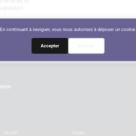
5 59 06 66 33
bi@vbi64.fr
dresse :
. En continuant à naviguer, vous nous autorisez à déposer un cookie
2 rue de Forbeth, 64110 Jurançon
Localiser
Accepter
Refuser
Nos par
RANÇON
Grandir
Bouger