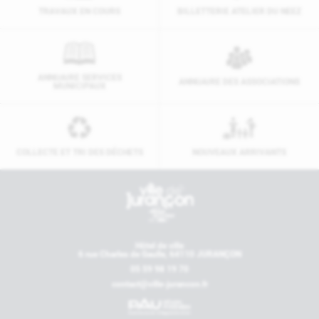
TRAVAUX EN COURS
BILLETTERIE ATELIER DU NEEZ
ANNUAIRE SERVICES
ANNUAIRE DES ASSOCIATIONS
MUNICIPAUX
COLLECTE ET TRI DES DÉCHETS
NOUVEAUX ARRIVANTS
Contactez-nous
Hôtel de ville
6 rue Charles de Gaulle, 64110 JURANÇON
05 59 98 19 70
contact@ville-jurancon.fr
Nos partenaires