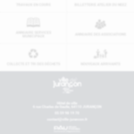
TRAVAUX EN COURS
BILLETTERIE ATELIER DU NEEZ
ANNUAIRE SERVICES
ANNUAIRE DES ASSOCIATIONS
MUNICIPAUX
COLLECTE ET TRI DES DÉCHETS
NOUVEAUX ARRIVANTS
Contactez-nous
Hôtel de ville
6 rue Charles de Gaulle, 64110 JURANÇON
05 59 98 19 70
contact@ville-jurancon.fr
Nos partenaires