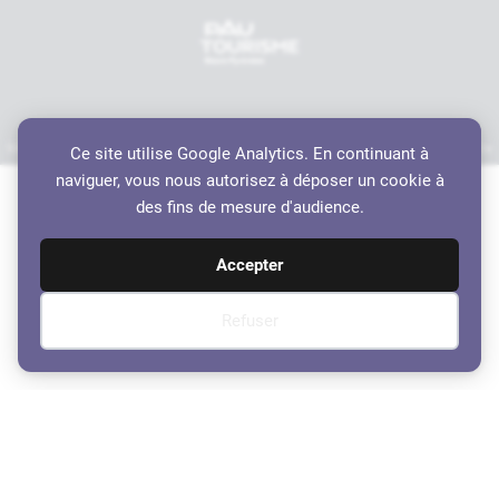
Mentions légales
Politique de confidentialité
Accessibilité
Crédits
Plan du site
Ce site utilise Google Analytics. En continuant à
Haut de page
naviguer, vous nous autorisez à déposer un cookie à
des fins de mesure d'audience.
Accepter
Refuser
Compte-Rendu du Conseil
Municipal du 16 Janvier 2023