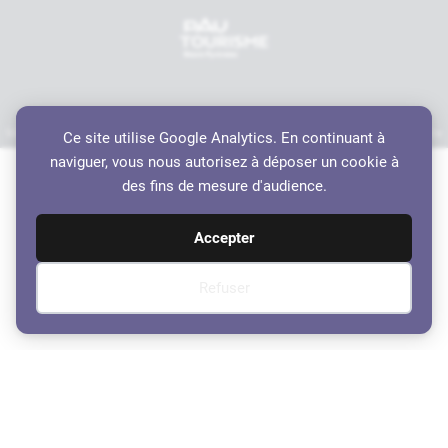
Mentions légales
Politique de confidentialité
Accessibilité
Crédits
Plan du site
Ce site utilise Google Analytics. En continuant à
Haut de page
naviguer, vous nous autorisez à déposer un cookie à
des fins de mesure d'audience.
Accepter
Refuser
Compte-Rendu du Conseil
Municipal du 20 Juillet 2023