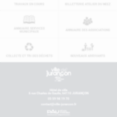
TRAVAUX EN COURS
BILLETTERIE ATELIER DU NEEZ
ANNUAIRE SERVICES
ANNUAIRE DES ASSOCIATIONS
MUNICIPAUX
COLLECTE ET TRI DES DÉCHETS
NOUVEAUX ARRIVANTS
Contactez-nous
Hôtel de ville
6 rue Charles de Gaulle, 64110 JURANÇON
05 59 98 19 70
contact@ville-jurancon.fr
Nos partenaires