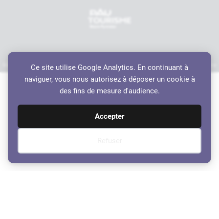
Mentions légales
Politique de confidentialité
Accessibilité
Crédits
Plan du site
Ce site utilise Google Analytics. En continuant à
Haut de page
naviguer, vous nous autorisez à déposer un cookie à
des fins de mesure d'audience.
Accepter
Refuser
Compte rendu du Conseil
Municipal du 27 Juin 2019