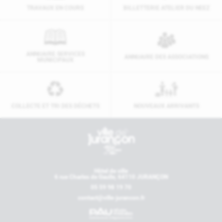
TRAVAUX EN COURS
BILLETTERIE ATELIER DU NEEZ
ANNUAIRE SERVICES
ANNUAIRE DES ASSOCIATIONS
MUNICIPAUX
COLLECTE ET TRI DES DÉCHETS
NOUVEAUX ARRIVANTS
Contactez-nous
Hôtel de ville
6 rue Charles de Gaulle, 64110 JURANÇON
05 59 98 19 70
contact@ville-jurancon.fr
Nos partenaires