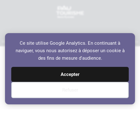
Mentions légales
Politique de confidentialité
Accessibilité
Crédits
Plan du site
Ce site utilise Google Analytics. En continuant à
Haut de page
naviguer, vous nous autorisez à déposer un cookie à
des fins de mesure d'audience.
Accepter
Refuser
Compte rendu du Conseil
Municipal du 31 mars 2015