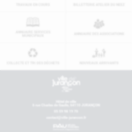
TRAVAUX EN COURS
BILLETTERIE ATELIER DU NEEZ
ANNUAIRE SERVICES
ANNUAIRE DES ASSOCIATIONS
MUNICIPAUX
COLLECTE ET TRI DES DÉCHETS
NOUVEAUX ARRIVANTS
Contactez-nous
Hôtel de ville
6 rue Charles de Gaulle, 64110 JURANÇON
05 59 98 19 70
contact@ville-jurancon.fr
Nos partenaires