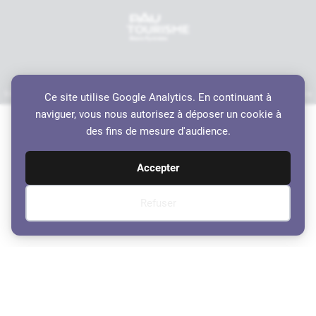
Mentions légales
Politique de confidentialité
Accessibilité
Crédits
Plan du site
Ce site utilise Google Analytics. En continuant à
Haut de page
naviguer, vous nous autorisez à déposer un cookie à
des fins de mesure d'audience.
Accepter
Refuser
Compte-rendu du Conseil
Municipal du 5 octobre 2020