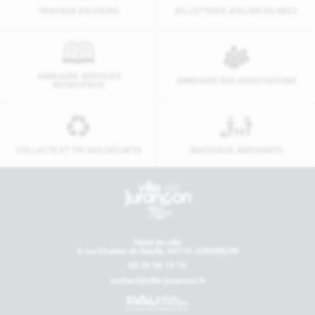
TRAVAUX EN COURS
BILLETTERIE ATELIER DU NEEZ
ANNUAIRE SERVICES
ANNUAIRE DES ASSOCIATIONS
MUNICIPAUX
COLLECTE ET TRI DES DÉCHETS
NOUVEAUX ARRIVANTS
Contactez-nous
Hôtel de ville
6 rue Charles de Gaulle, 64110 JURANÇON
05 59 98 19 70
contact@ville-jurancon.fr
Nos partenaires