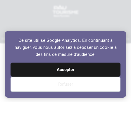
Mentions légales
Politique de confidentialité
Accessibilité
Crédits
Plan du site
Ce site utilise Google Analytics. En continuant à
Haut de page
naviguer, vous nous autorisez à déposer un cookie à
des fins de mesure d'audience.
Accepter
Refuser
Compte-Rendu du Conseil
Municipal du 9 juin 2023