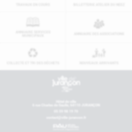
TRAVAUX EN COURS
BILLETTERIE ATELIER DU NEEZ
ANNUAIRE SERVICES
ANNUAIRE DES ASSOCIATIONS
MUNICIPAUX
COLLECTE ET TRI DES DÉCHETS
NOUVEAUX ARRIVANTS
Contactez-nous
Hôtel de ville
6 rue Charles de Gaulle, 64110 JURANÇON
05 59 98 19 70
contact@ville-jurancon.fr
Nos partenaires