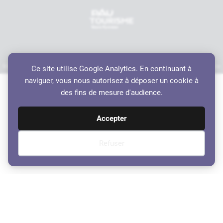
Mentions légales
Politique de confidentialité
Accessibilité
Crédits
Plan du site
Ce site utilise Google Analytics. En continuant à
Haut de page
naviguer, vous nous autorisez à déposer un cookie à
des fins de mesure d'audience.
Accepter
Refuser
Ordre du Jour du Conseil
Municipal du 12 Juin 2025