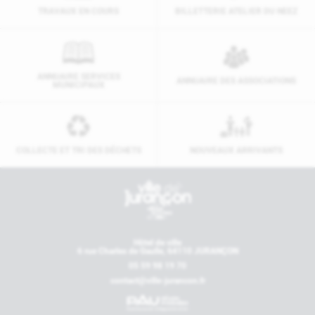
TRAVAUX EN COURS
BILLETTERIE ATELIER DU NEEZ
ANNUAIRE SERVICES
ANNUAIRE DES ASSOCIATIONS
MUNICIPAUX
COLLECTE ET TRI DES DÉCHETS
NOUVEAUX ARRIVANTS
Contactez-nous
Hôtel de ville
6 rue Charles de Gaulle, 64110 JURANÇON
05 59 98 19 70
contact@ville-jurancon.fr
Nos partenaires