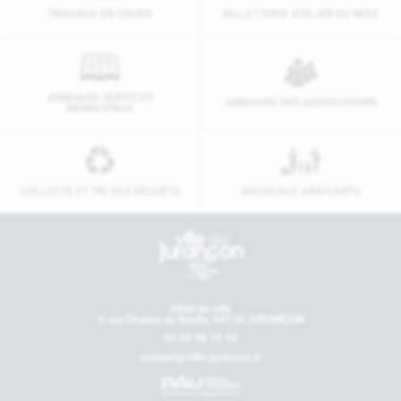
TRAVAUX EN COURS
BILLETTERIE ATELIER DU NEEZ
ANNUAIRE SERVICES
ANNUAIRE DES ASSOCIATIONS
MUNICIPAUX
COLLECTE ET TRI DES DÉCHETS
NOUVEAUX ARRIVANTS
Contactez-nous
Hôtel de ville
6 rue Charles de Gaulle, 64110 JURANÇON
05 59 98 19 70
contact@ville-jurancon.fr
Nos partenaires