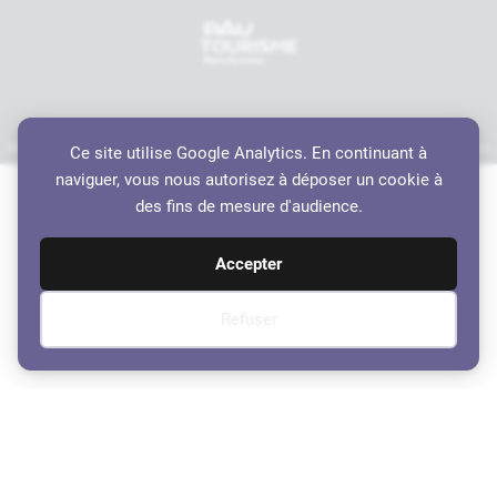
Mentions légales
Politique de confidentialité
Accessibilité
Crédits
Plan du site
Ce site utilise Google Analytics. En continuant à
Haut de page
naviguer, vous nous autorisez à déposer un cookie à
des fins de mesure d'audience.
Accepter
Refuser
Conseil Municipal du 20 juillet
2023