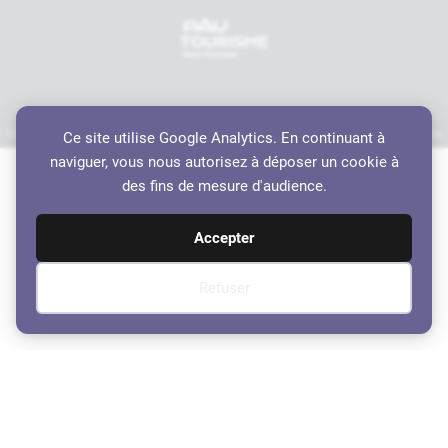
Mentions légales
Politique de confidentialité
Accessibilité
Crédits
Plan du site
Ce site utilise Google Analytics. En continuant à
Haut de page
naviguer, vous nous autorisez à déposer un cookie à
des fins de mesure d'audience.
Accepter
Refuser
Délibérations du 30
septembre 2024