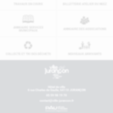
TRAVAUX EN COURS
BILLETTERIE ATELIER DU NEEZ
ANNUAIRE SERVICES
ANNUAIRE DES ASSOCIATIONS
MUNICIPAUX
COLLECTE ET TRI DES DÉCHETS
NOUVEAUX ARRIVANTS
Contactez-nous
Hôtel de ville
6 rue Charles de Gaulle, 64110 JURANÇON
05 59 98 19 70
contact@ville-jurancon.fr
Nos partenaires