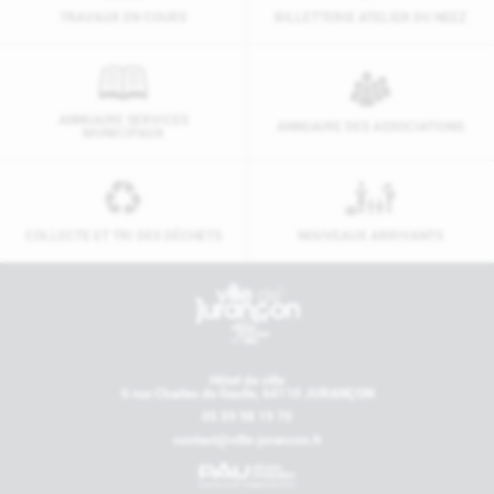
TRAVAUX EN COURS
BILLETTERIE ATELIER DU NEEZ
ANNUAIRE SERVICES
ANNUAIRE DES ASSOCIATIONS
MUNICIPAUX
COLLECTE ET TRI DES DÉCHETS
NOUVEAUX ARRIVANTS
Contactez-nous
Hôtel de ville
6 rue Charles de Gaulle, 64110 JURANÇON
05 59 98 19 70
contact@ville-jurancon.fr
Nos partenaires