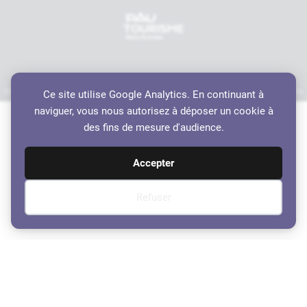
Mentions légales
Politique de confidentialité
Accessibilité
Crédits
Plan du site
Ce site utilise Google Analytics. En continuant à
Haut de page
naviguer, vous nous autorisez à déposer un cookie à
des fins de mesure d'audience.
Accepter
Refuser
Délibérations du conseil
municipal du 3 avril 2023