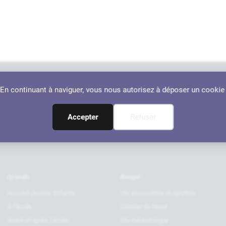
. En continuant à naviguer, vous nous autorisez à déposer un cookie
Nos par
RANÇON
Accepter
Refuser
Grandir
Bouger
Accueil Jeunes Enfants
Vie associative et sportive
A l’Ecole
L’Atelier du Neez
Avant et après l’école
Ma médiathèque