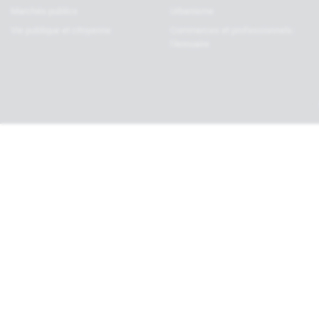
Marchés publics
Urbanisme
Vie publique et citoyenne
Commerces et professionnels:
l’Annuaire
Haut de page