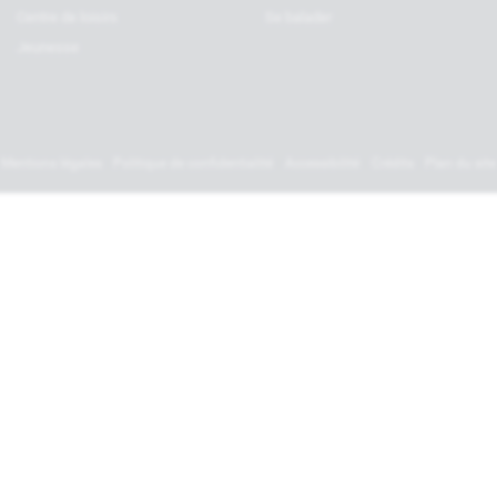
Centre de loisirs
Se balader
Jeunesse
Mentions légales
Politique de confidentialité
Accessibilité
Crédits
Plan du site