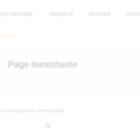
QUOTIDIENNE
GRANDIR
BOUGER
SOLI
rénées Atlantiques
cembre 2016
Page inexistante
e correspond à cette requête.
Rechercher