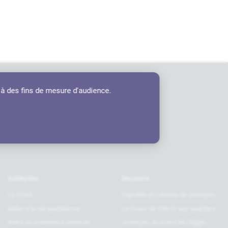
 à des fins de mesure d'audience.
tenaires
Solidarités
Découvrir
Le CCAS
Vignoble et coteaux de Jurançon
Aides à la vie quotidienne
Le Coeur de Ville et ses quartiers
Aides au maintien à domicile
Jurançon, au coeur de l’Agglo