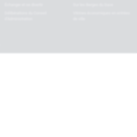
Échanger et se divertir
Sur les Berges du Gave
Délibérations du Conseil
Vitrines économiques en entrées
d’Administration
de ville