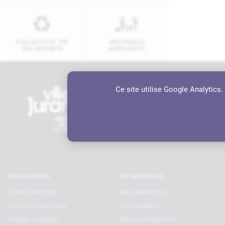
COLLECTE ET TRI
NOUVEAUX
DES DÉCHETS
ARRIVANTS
Ce site utilise Google Analytics
Contactez-nous
Hôtel de ville
6 rue Charles de Gaulle, 64110 JU
05 59 98 19 70
contact@ville-jurancon.fr
Vie municipale
Vie quotidienne
Conseil municipal
Mes démarches
Services municipaux
Mon quotidien
Emplois et stages
Mon environnement