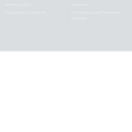
Marchés publics
Urbanisme
Vie publique et citoyenne
Commerces et professionnels:
l’Annuaire
Haut de page