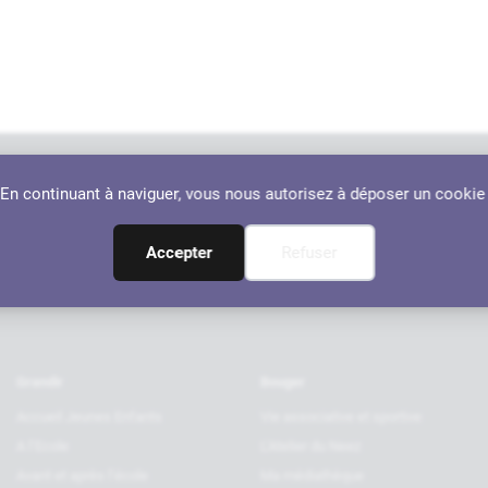
. En continuant à naviguer, vous nous autorisez à déposer un cookie
Nos par
RANÇON
Accepter
Refuser
Grandir
Bouger
Accueil Jeunes Enfants
Vie associative et sportive
A l’Ecole
L’Atelier du Neez
Avant et après l’école
Ma médiathèque