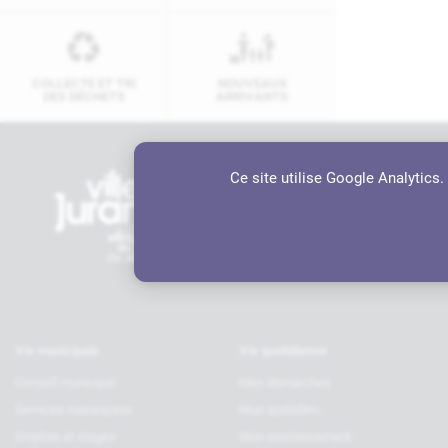
COLLECTE ET TRI
NOUVEAUX
DES DÉCHETS
ARRIVANTS
Ce site utilise Google Analytics
Contactez-nous
Hôtel de ville
6 rue Charles de Gaulle, 64110 JU
05 59 98 19 70
contact@ville-jurancon.fr
Vie municipale
Vie quotidienne
Conseil municipal
Mes démarches
Services municipaux
Mon quotidien
Emplois et stages
Mon environnement