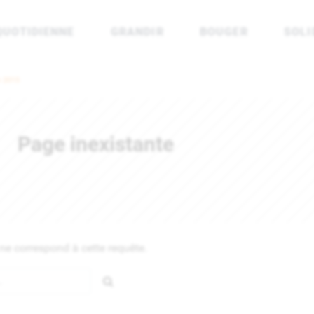
QUOTIDIENNE
GRANDIR
BOUGER
SOLI
rénées Atlantiques
n 2015
Page inexistante
e correspond à cette requête.
Rechercher