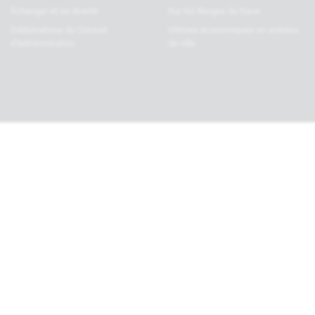
Échanger et se divertir
Sur les Berges du Gave
Délibérations du Conseil
Vitrines économiques en entrées
d’Administration
de ville