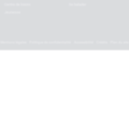
Centre de loisirs
Se balader
Jeunesse
Mentions légales
Politique de confidentialité
Accessibilité
Crédits
Plan du site