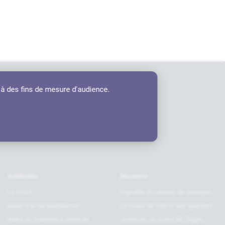
 à des fins de mesure d'audience.
tenaires
Solidarités
Découvrir
Le CCAS
Vignoble et coteaux de Jurançon
Aides à la vie quotidienne
Le Coeur de Ville et ses quartiers
Aides au maintien à domicile
Jurançon, au coeur de l’Agglo