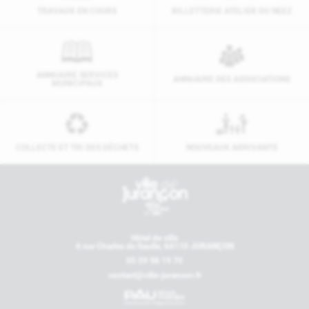
TRAVAUX EN COURS
BILLETTERIE ATELIER DU NEEZ
ANNUAIRE SERVICES
ANNUAIRE DES ASSOCIATIONS
MUNICIPAUX
COLLECTE ET TRI DES DÉCHETS
NOUVEAUX ARRIVANTS
Contactez-nous
Hôtel de ville
6 rue Charles de Gaulle, 64110 JURANÇON
05 59 98 19 70
contact@ville-jurancon.fr
Nos partenaires