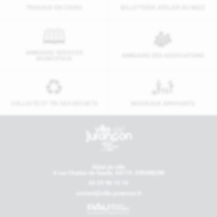
TRAVAUX EN COURS
BILLETTERIE ATELIER DU NEEZ
ANNUAIRE SERVICES
ANNUAIRE DES ASSOCIATIONS
MUNICIPAUX
COLLECTE ET TRI DES DÉCHETS
NOUVEAUX ARRIVANTS
Contactez-nous
Hôtel de ville
6 rue Charles de Gaulle, 64110 JURANÇON
05 59 98 19 70
contact@ville-jurancon.fr
Nos partenaires