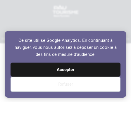
Mentions légales
Politique de confidentialité
Accessibilité
Crédits
Plan du site
Ce site utilise Google Analytics. En continuant à
Haut de page
naviguer, vous nous autorisez à déposer un cookie à
des fins de mesure d'audience.
Accepter
Refuser
Ordre du jour – Conseil
Municipal du 9 octobre 2017