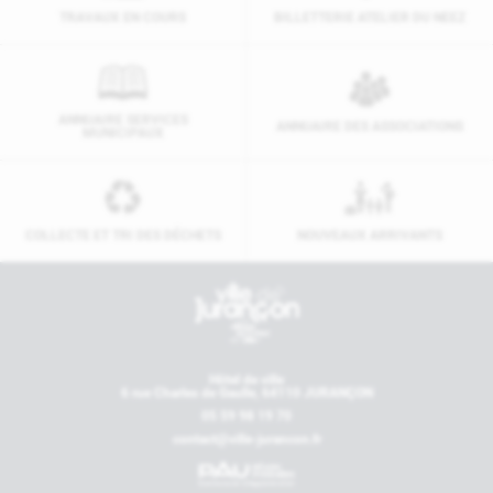
TRAVAUX EN COURS
BILLETTERIE ATELIER DU NEEZ
ANNUAIRE SERVICES
ANNUAIRE DES ASSOCIATIONS
MUNICIPAUX
COLLECTE ET TRI DES DÉCHETS
NOUVEAUX ARRIVANTS
Contactez-nous
Hôtel de ville
6 rue Charles de Gaulle, 64110 JURANÇON
05 59 98 19 70
contact@ville-jurancon.fr
Nos partenaires