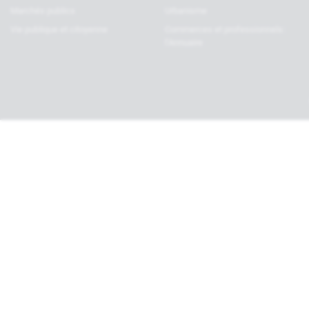
Marchés publics
Urbanisme
Vie publique et citoyenne
Commerces et professionnels:
l’Annuaire
Haut de page