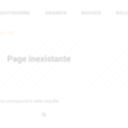
QUOTIDIENNE
GRANDIR
BOUGER
SOLI
rénées Atlantiques
vrier 2025
Page inexistante
e correspond à cette requête.
Rechercher