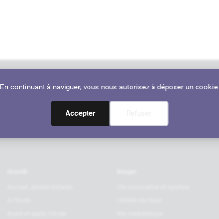
. En continuant à naviguer, vous nous autorisez à déposer un cookie
Nos par
RANÇON
Accepter
Refuser
Grandir
Bouger
Accueil Jeunes Enfants
Vie associative et sportive
A l’Ecole
L’Atelier du Neez
Avant et après l’école
Ma médiathèque