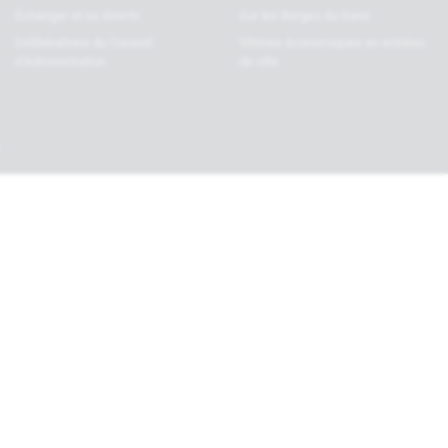
Échanger et se divertir
Sur les Berges du Gave
Délibérations du Conseil
Vitrines économiques en entrées
d’Administration
de ville