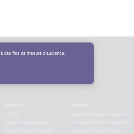
 à des fins de mesure d'audience.
tenaires
Solidarités
Découvrir
Le CCAS
Vignoble et coteaux de Jurançon
Aides à la vie quotidienne
Le Coeur de Ville et ses quartiers
Aides au maintien à domicile
Jurançon, au coeur de l’Agglo