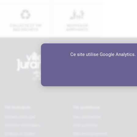
COLLECTE ET TRI
NOUVEAUX
DES DÉCHETS
ARRIVANTS
Ce site utilise Google Analytics
Contactez-nous
Hôtel de ville
6 rue Charles de Gaulle, 64110 JU
05 59 98 19 70
contact@ville-jurancon.fr
Vie municipale
Vie quotidienne
Conseil municipal
Mes démarches
Services municipaux
Mon quotidien
Emplois et stages
Mon environnement