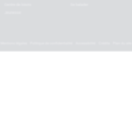
Centre de loisirs
Se balader
Jeunesse
Mentions légales
Politique de confidentialité
Accessibilité
Crédits
Plan du site