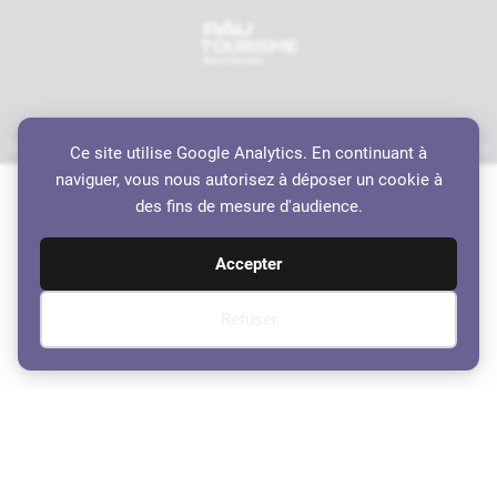
Mentions légales
Politique de confidentialité
Accessibilité
Crédits
Plan du site
Ce site utilise Google Analytics. En continuant à
Haut de page
naviguer, vous nous autorisez à déposer un cookie à
des fins de mesure d'audience.
Accepter
Refuser
Ordre du Jour du Conseil
Municipal du 20 juin 2025