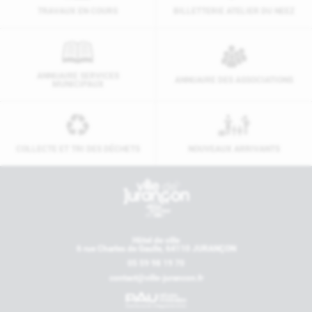
TRAVAUX EN COURS
BILLETTERIE ATELIER DU NEEZ
ANNUAIRE SERVICES
ANNUAIRE DES ASSOCIATIONS
MUNICIPAUX
COLLECTE ET TRI DES DÉCHETS
NOUVEAUX ARRIVANTS
Contactez-nous
Hôtel de ville
6 rue Charles de Gaulle, 64110 JURANÇON
05 59 98 19 70
contact@ville-jurancon.fr
Nos partenaires