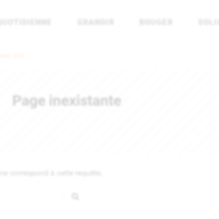
QUOTIDIENNE
GRANDIR
BOUGER
SOLI
rénées Atlantiques
vrier 2018
Page inexistante
e correspond à cette requête.
Rechercher