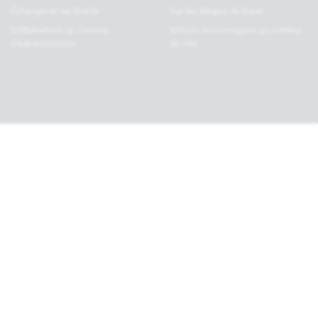
Échanger et se divertir
Sur les Berges du Gave
Délibérations du Conseil
Vitrines économiques en entrées
d’Administration
de ville