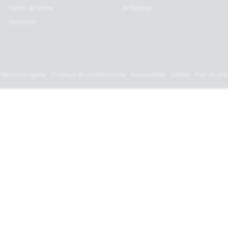
Centre de loisirs
Se balader
Jeunesse
Mentions légales
Politique de confidentialité
Accessibilité
Crédits
Plan du site