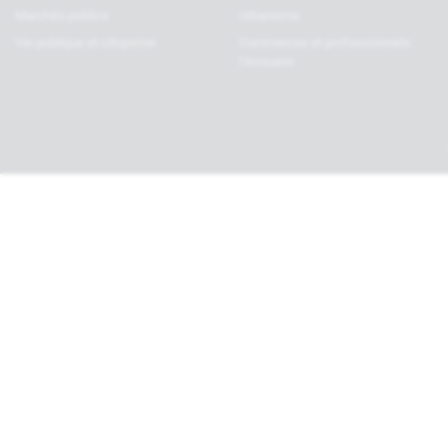
Marchés publics
Urbanisme
Vie publique et citoyenne
Commerces et professionnels:
l’Annuaire
Haut de page