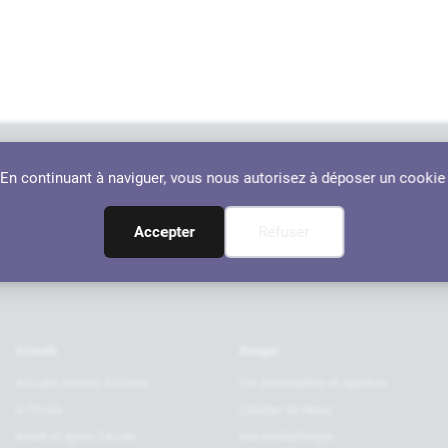
. En continuant à naviguer, vous nous autorisez à déposer un cookie
Nos par
RANÇON
Accepter
Refuser
Grandir
Bouger
Accueil Jeunes Enfants
Vie associative et sportive
A l’Ecole
L’Atelier du Neez
Avant et après l’école
Ma médiathèque