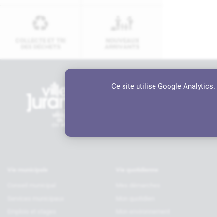
COLLECTE ET TRI
NOUVEAUX
DES DÉCHETS
ARRIVANTS
Ce site utilise Google Analytics
Contactez-nous
Hôtel de ville
6 rue Charles de Gaulle, 64110 JU
05 59 98 19 70
contact@ville-jurancon.fr
Vie municipale
Vie quotidienne
Conseil municipal
Mes démarches
Services municipaux
Mon quotidien
Emplois et stages
Mon environnement