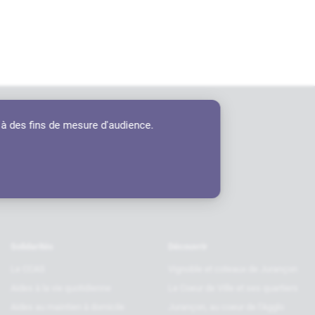
 à des fins de mesure d'audience.
tenaires
Solidarités
Découvrir
Le CCAS
Vignoble et coteaux de Jurançon
Aides à la vie quotidienne
Le Coeur de Ville et ses quartiers
Aides au maintien à domicile
Jurançon, au coeur de l’Agglo