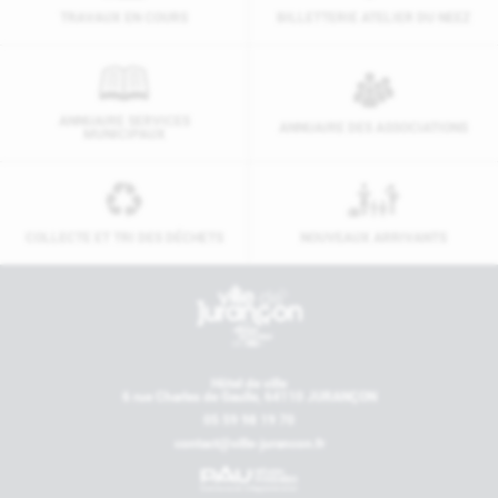
TRAVAUX EN COURS
BILLETTERIE ATELIER DU NEEZ
ANNUAIRE SERVICES
ANNUAIRE DES ASSOCIATIONS
MUNICIPAUX
COLLECTE ET TRI DES DÉCHETS
NOUVEAUX ARRIVANTS
Contactez-nous
Hôtel de ville
6 rue Charles de Gaulle, 64110 JURANÇON
05 59 98 19 70
contact@ville-jurancon.fr
Nos partenaires