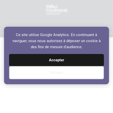
Mentions légales
Politique de confidentialité
Accessibilité
Crédits
Plan du site
Ce site utilise Google Analytics. En continuant à
Haut de page
naviguer, vous nous autorisez à déposer un cookie à
des fins de mesure d'audience.
Accepter
Refuser
Ordre du jour du Conseil
Municipal du 27 Juin 2019