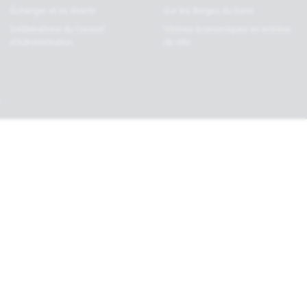
Échanger et se divertir
Sur les Berges du Gave
Délibérations du Conseil
Vitrines économiques en entrées
d’Administration
de ville