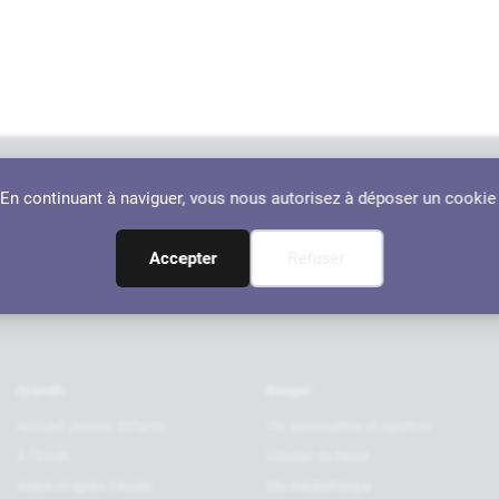
. En continuant à naviguer, vous nous autorisez à déposer un cookie
Nos par
RANÇON
Accepter
Refuser
Grandir
Bouger
Accueil Jeunes Enfants
Vie associative et sportive
A l’Ecole
L’Atelier du Neez
Avant et après l’école
Ma médiathèque