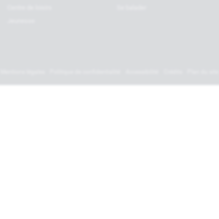
Centre de loisirs
Se balader
Jeunesse
Mentions légales
Politique de confidentialité
Accessibilité
Crédits
Plan du site