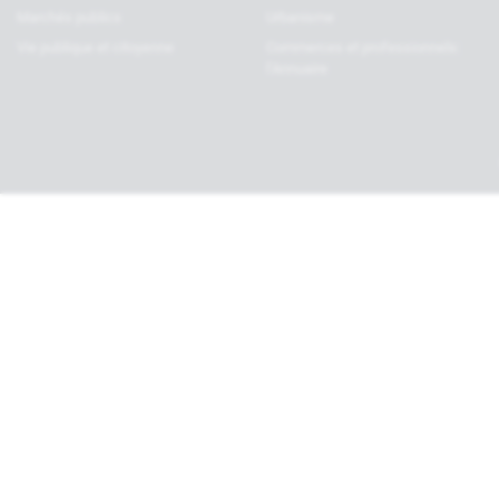
Marchés publics
Urbanisme
Vie publique et citoyenne
Commerces et professionnels:
l’Annuaire
Haut de page