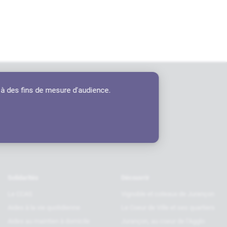
 à des fins de mesure d'audience.
tenaires
Solidarités
Découvrir
Le CCAS
Vignoble et coteaux de Jurançon
Aides à la vie quotidienne
Le Coeur de Ville et ses quartiers
Aides au maintien à domicile
Jurançon, au coeur de l’Agglo