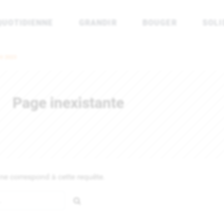
QUOTIDIENNE
GRANDIR
BOUGER
SOLI
rénées Atlantiques
il 2023
Page inexistante
e correspond à cette requête.
Rechercher