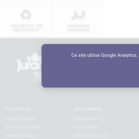
COLLECTE ET TRI
NOUVEAUX
DES DÉCHETS
ARRIVANTS
Ce site utilise Google Analytics
Contactez-nous
Hôtel de ville
6 rue Charles de Gaulle, 64110 JU
05 59 98 19 70
contact@ville-jurancon.fr
Vie municipale
Vie quotidienne
Conseil municipal
Mes démarches
Services municipaux
Mon quotidien
Emplois et stages
Mon environnement