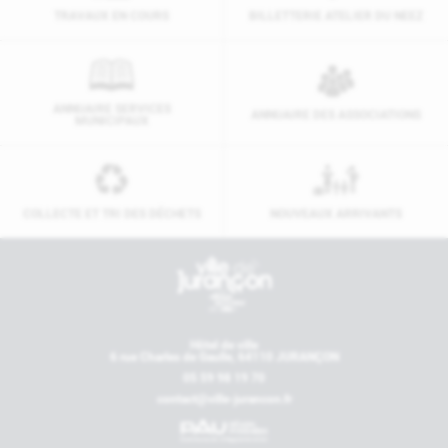
TRAVAUX EN COURS
BILLETTERIE ATELIER DU NEEZ
ANNUAIRE SERVICES
ANNUAIRE DES ASSOCIATIONS
MUNICIPAUX
COLLECTE ET TRI DES DÉCHETS
NOUVEAUX ARRIVANTS
Contactez-nous
Hôtel de ville
6 rue Charles de Gaulle, 64110 JURANÇON
05 59 98 19 70
contact@ville-jurancon.fr
Nos partenaires