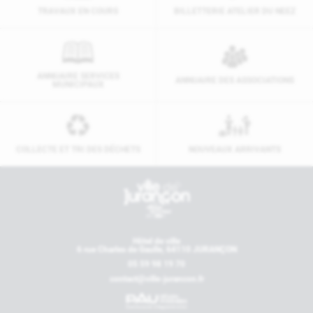
TRAVAUX EN COURS
BILLETTERIE ATELIER DU NEEZ
ANNUAIRE SERVICES
ANNUAIRE DES ASSOCIATIONS
MUNICIPAUX
COLLECTE ET TRI DES DÉCHETS
NOUVEAUX ARRIVANTS
Contactez-nous
Hôtel de ville
6 rue Charles de Gaulle, 64110 JURANÇON
05 59 98 19 70
contact@ville-jurancon.fr
Nos partenaires