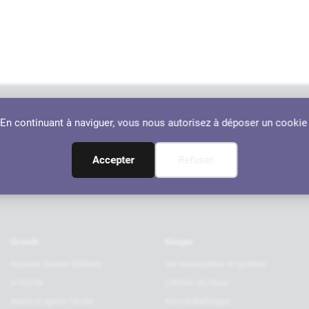
. En continuant à naviguer, vous nous autorisez à déposer un cookie
Nos par
RANÇON
Accepter
Refuser
Grandir
Bouger
Accueil Jeunes Enfants
Vie associative et sportive
A l’Ecole
L’Atelier du Neez
Avant et après l’école
Ma médiathèque