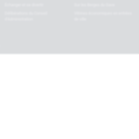
Échanger et se divertir
Sur les Berges du Gave
Délibérations du Conseil
Vitrines économiques en entrées
d’Administration
de ville