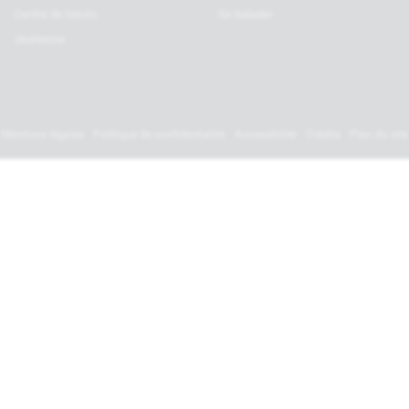
Centre de loisirs
Se balader
Jeunesse
Mentions légales
Politique de confidentialité
Accessibilité
Crédits
Plan du site