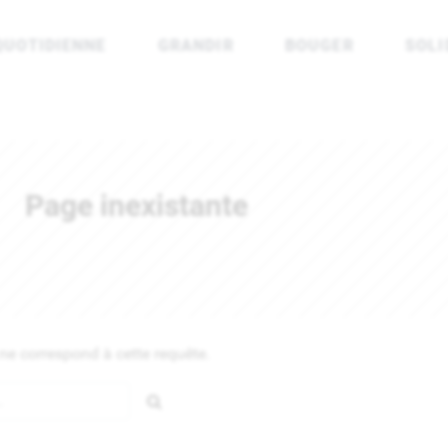
QUOTIDIENNE
GRANDIR
BOUGER
SOLI
rénées Atlantiques
Page inexistante
e correspond à cette requête.
Rechercher