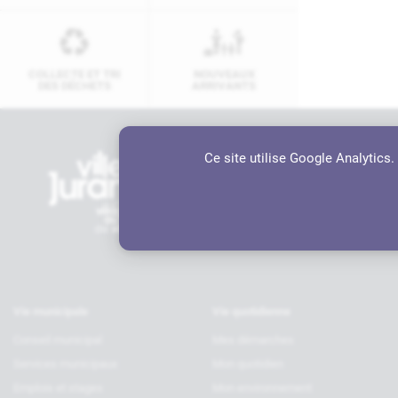
COLLECTE ET TRI
NOUVEAUX
DES DÉCHETS
ARRIVANTS
Ce site utilise Google Analytics
Contactez-nous
Hôtel de ville
6 rue Charles de Gaulle, 64110 JU
05 59 98 19 70
contact@ville-jurancon.fr
Vie municipale
Vie quotidienne
Conseil municipal
Mes démarches
Services municipaux
Mon quotidien
Emplois et stages
Mon environnement