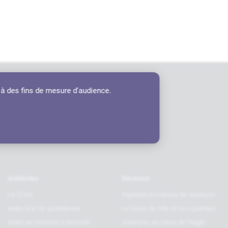
 à des fins de mesure d'audience.
tenaires
Solidarités
Découvrir
Le CCAS
Vignoble et coteaux de Jurançon
Aides à la vie quotidienne
Le Coeur de Ville et ses quartiers
Aides au maintien à domicile
Jurançon, au coeur de l’Agglo