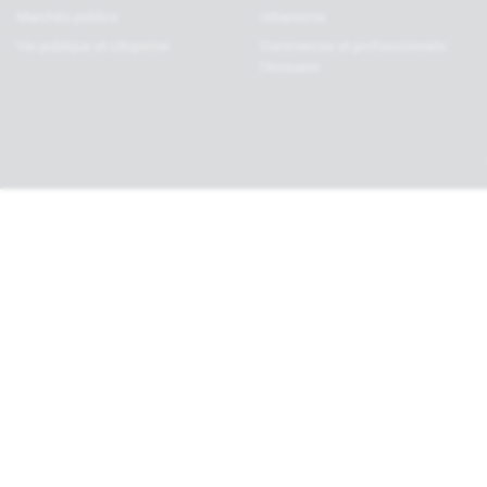
Marchés publics
Urbanisme
Vie publique et citoyenne
Commerces et professionnels:
l’Annuaire
Haut de page