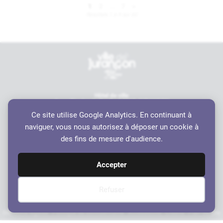
Pagination
1
2
…
7
>
Page suivante
Résultats 1 à 9 sur 63
des
publications
Contactez-nous
Hôtel de ville
6 rue Charles de Gaulle, 64110 JURANÇON
05 59 98 19 70
Ce site utilise Google Analytics. En continuant à
contact@ville-jurancon.fr
naviguer, vous nous autorisez à déposer un cookie à
Nos partenaires
des fins de mesure d'audience.
Accepter
Refuser
Mentions légales
Politique de confidentialité
Accessibilité
Crédits
Plan du site