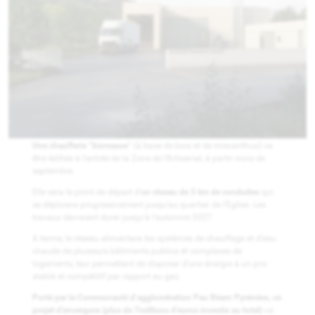
Une chaufferie “biomasse”
(à base de bois et de miscanthus) va
être édifiée à l’entrée de la Zone de l’Artisanat, à partir mois de
septembre.
Elle sera le point de départ d’
un réseau de 3 km de conduites
qui
se déploiera progressivement jusqu’au quartier de l’Eglise. Les
travaux devraient durer jusqu’à l’automne 2027.
A terme, le réseau alimentera les systèmes de chauffage et d’eau
chaude de plusieurs bâtiments publics et complexes de
logements, leur permettant de disposer d’une énergie à un prix
stable et compétitif par rapport au gaz.
Porté par la Communauté d’agglomération Pau Béarn Pyrénées, ce
projet d’envergure (plus de 7millions d’euros investis au total)
va