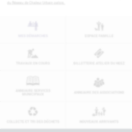
du Réseau de Chaleur Urbain palois.
MES DÉMARCHES
ESPACE FAMILLE
TRAVAUX EN COURS
BILLETTERIE ATELIER DU NEEZ
ANNUAIRE SERVICES
ANNUAIRE DES ASSOCIATIONS
MUNICIPAUX
COLLECTE ET TRI DES DÉCHETS
NOUVEAUX ARRIVANTS