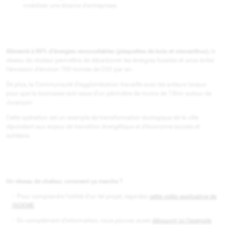
mobiliser une dizaine d’entreprises.
Alimenté à 80% d’énergies renouvelables (plaquettes de bois et miscanthus)
, le
réseau de chaleur permettra de décarboner les énergies fossiles et ainsi éviter
l’émission d’environ 700 tonnes de CO2 par an.
De plus, la Communauté d’agglomération travaille avec les acteurs locaux
pour que la biomasse soit issue d’un périmètre de moins de 15km autour de
Jurançon.
Cette opération est un exemple de transformation écologique de la ville
répondant aux enjeux de transition énergétique et d’économie sociale et
solidaire.
Un réseau de chaleur, comment ça marche ?
Pour comprendre l’utilité d’un tel projet, regardez
cette vidéo explicative de
l’ADEME
.
En complément d’information, vous pouvez aussi
découvrir ici l’exemple